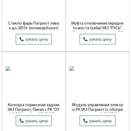
Стекло фары Патриот лево
Муфта отключения передне
е до 2015г. (поликарбонат)
го моста (хабы) УАЗ "РУСЬ"
(2 шт) с метал. колпаком ОР
Производитель: ПРОЧИЕ
0 ₽
4 731 ₽
ИГИНАЛ
ПРОИЗВОДИТЕЛИ
узнать цену
узнать цену
Производитель: ПРОЧИЕ
ПРОИЗВОДИТЕЛИ
Колодка тормозная задняя
Модуль управления электр
УАЗ Патриот, Пикап с РК "DY
о-РК УАЗ Патриот (с обогре
MOS" (к-т 4 шт) (ЗАВОД)
вом сидений) 56.3769
4 769 ₽
5 198 ₽
узнать цену
узнать цену
Производитель: ОАО УАЗ
Производитель: АВАР (Псков)