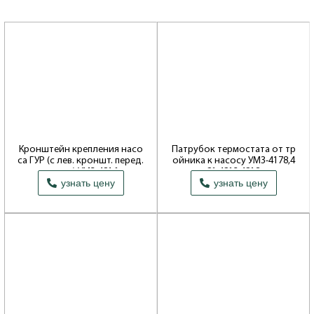
Кронштейн крепления насо
Патрубок термостата от тр
са ГУР (с лев. кроншт. перед.
ойника к насосу УМЗ-4178,4
опоры) УМЗ-4216
21,4213,4218
узнать цену
узнать цену
Производитель: ОАО Волжские
Производитель: ОАО Волжские
моторы
моторы