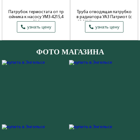
Патрубок термостата от тр
Труба отводящая патрубко
ойника к насосу УМЗ-4215,4
в радиатора УАЗ Патриот (с
216
08.2013) с отводом для рас
узнать цену
узнать цену
ширит.бачка
Производитель: ОАО Волжские
моторы
Производитель: ОАО УАЗ
ФОТО МАГАЗИНА