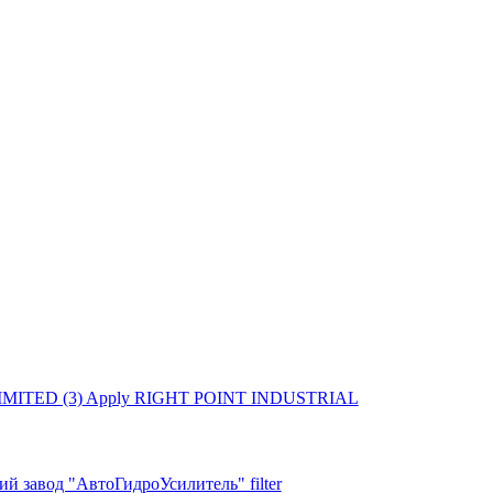
MITED (3)
Apply RIGHT POINT INDUSTRIAL
й завод "АвтоГидроУсилитель" filter