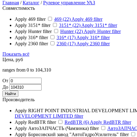
Главная
/
Каталог
/
Рулевое управление УАЗ
Совместимость
Apply 469 filter
469 (22)
Apply 469 filter
Apply 3151* filter
3151* (22)
Apply 3151* filter
Apply Hunter filter
Hunter (22)
Apply Hunter filter
Apply 316* filter
316* (17)
Apply 316* filter
Apply 2360 filter
2360 (17)
Apply 2360 filter
Показать всё
Цена, руб
ranges from 0 to 104,310
От
До
Производитель
Apply RIGHT POINT INDUSTRIAL DEVELOPMENT LIMI
DEVELOPMENT LIMITED filter
Apply RedBTR filter
RedBTR (6)
Apply RedBTR filter
Apply АвтоЗАПЧАСТЬ (Чамзинка) filter
АвтоЗАПЧАСТ
Apply Борисовский завод "АвтоГидроУсилитель" filter