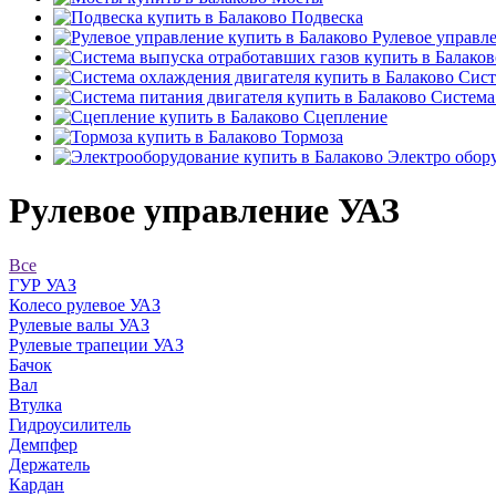
Подвеска
Рулевое управл
Сист
Система 
Сцепление
Тормоза
Электро обор
Рулевое управление УАЗ
Все
ГУР
УАЗ
Колесо рулевое
УАЗ
Рулевые валы
УАЗ
Рулевые трапеции
УАЗ
Бачок
Вал
Втулка
Гидроусилитель
Демпфер
Держатель
Кардан