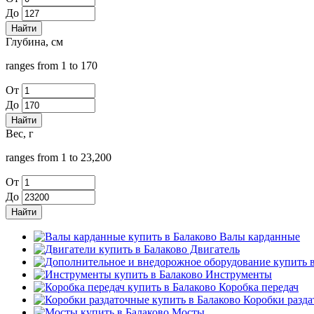
До
Глубина, см
ranges from 1 to 170
От
До
Вес, г
ranges from 1 to 23,200
От
До
Валы карданные
Двигатель
Инструменты
Коробка передач
Коробки разда
Мосты