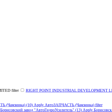
TED filter
RIGHT POINT INDUSTRIAL DEVELOPMENT LI
Ь (Чамзинка) (10)
Apply АвтоЗАПЧАСТЬ (Чамзинка) filter
Борисовский завод "АвтоГидроУсилитель" (13)
Apply Борисовски