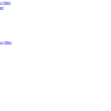
filter
ter
filter