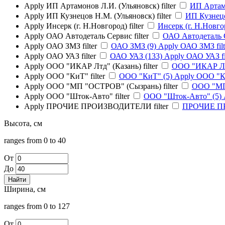
Apply ИП Артамонов Л.И. (Ульяновск) filter
ИП Артамо
Apply ИП Кузнецов Н.М. (Ульяновск) filter
ИП Кузнецо
Apply Инсерк (г. Н.Новгород) filter
Инсерк (г. Н.Новгор
Apply ОАО Автодеталь Сервис filter
ОАО Автодеталь С
Apply ОАО ЗМЗ filter
ОАО ЗМЗ (9)
Apply ОАО ЗМЗ filt
Apply ОАО УАЗ filter
ОАО УАЗ (133)
Apply ОАО УАЗ fil
Apply ООО "ИКАР Лтд" (Казань) filter
ООО "ИКАР Лтд
Apply ООО "КиТ" filter
ООО "КиТ" (5)
Apply ООО "КиТ
Apply ООО "МП "ОСТРОВ" (Сызрань) filter
ООО "МП
Apply ООО "Шток-Авто" filter
ООО "Шток-Авто" (5)
Apply ПРОЧИЕ ПРОИЗВОДИТЕЛИ filter
ПРОЧИЕ П
Высота, см
ranges from 0 to 40
От
До
Ширина, см
ranges from 0 to 127
От