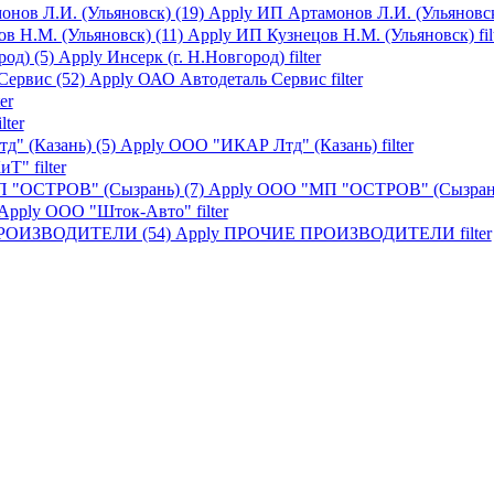
нов Л.И. (Ульяновск) (19)
Apply ИП Артамонов Л.И. (Ульяновск) 
в Н.М. (Ульяновск) (11)
Apply ИП Кузнецов Н.М. (Ульяновск) fil
од) (5)
Apply Инсерк (г. Н.Новгород) filter
ервис (52)
Apply ОАО Автодеталь Сервис filter
er
ter
" (Казань) (5)
Apply ООО "ИКАР Лтд" (Казань) filter
" filter
 "ОСТРОВ" (Сызрань) (7)
Apply ООО "МП "ОСТРОВ" (Сызрань) 
Apply ООО "Шток-Авто" filter
РОИЗВОДИТЕЛИ (54)
Apply ПРОЧИЕ ПРОИЗВОДИТЕЛИ filter