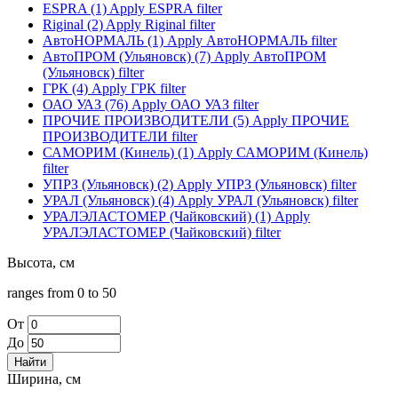
ESPRA (1)
Apply ESPRA filter
Riginal (2)
Apply Riginal filter
АвтоНОРМАЛЬ (1)
Apply АвтоНОРМАЛЬ filter
АвтоПРОМ (Ульяновск) (7)
Apply АвтоПРОМ
(Ульяновск) filter
ГРК (4)
Apply ГРК filter
ОАО УАЗ (76)
Apply ОАО УАЗ filter
ПРОЧИЕ ПРОИЗВОДИТЕЛИ (5)
Apply ПРОЧИЕ
ПРОИЗВОДИТЕЛИ filter
САМОРИМ (Кинель) (1)
Apply САМОРИМ (Кинель)
filter
УПРЗ (Ульяновск) (2)
Apply УПРЗ (Ульяновск) filter
УРАЛ (Ульяновск) (4)
Apply УРАЛ (Ульяновск) filter
УРАЛЭЛАСТОМЕР (Чайковский) (1)
Apply
УРАЛЭЛАСТОМЕР (Чайковский) filter
Высота, см
ranges from 0 to 50
От
До
Ширина, см